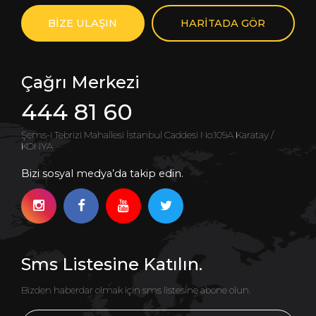
BİZE ULAŞIN
HARİTADA GÖR
Çağrı Merkezi
444 81 60
Şems-i Tebrizi Mahallesi İstanbul Caddesi No:109A Karatay /
KONYA
Bizi sosyal medya’da takip edin.
Sms Listesine Katılın.
Bizden haberdar olmak için sms listesine abone olun.