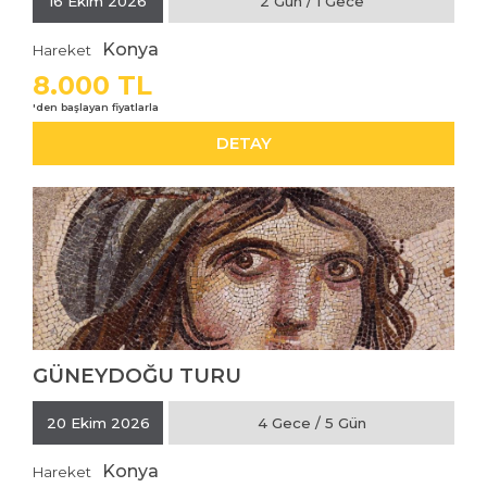
İNCELE
16 Ekim 2026
2 Gün / 1 Gece
Konya
Hareket
8.000 TL
DETAY
GÜNEYDOĞU TURU
İNCELE
20 Ekim 2026
4 Gece / 5 Gün
Konya
Hareket