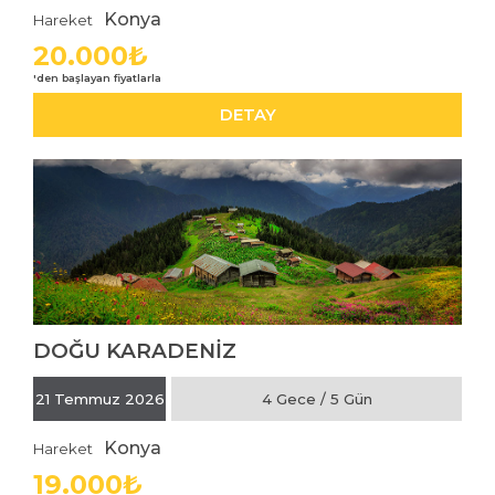
Konya
Hareket
20.000₺
DETAY
DOĞU KARADENİZ
İNCELE
21 Temmuz 2026
4 Gece / 5 Gün
Konya
Hareket
19.000₺