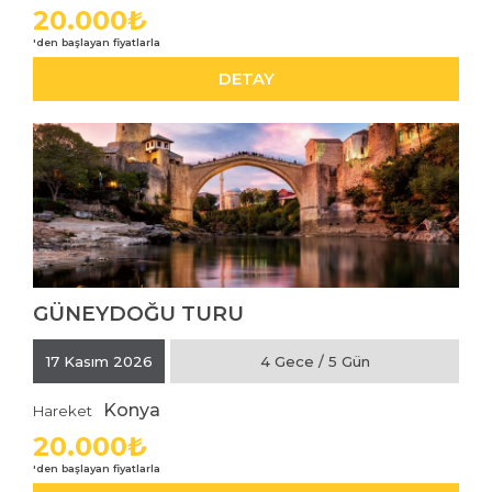
20.000₺
DETAY
GÜNEYDOĞU TURU
İNCELE
17 Kasım 2026
4 Gece / 5 Gün
Konya
Hareket
20.000₺