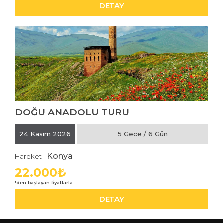
DETAY
DOĞU ANADOLU TURU
İNCELE
24 Kasım 2026
5 Gece / 6 Gün
Konya
Hareket
22.000₺
DETAY