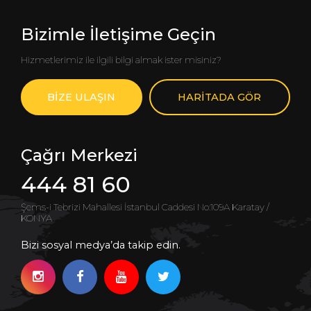
Bizimle İletişime Geçin
Hizmetlerimiz ile ilgili bilgi almak ister misiniz?
BİZE ULAŞIN
HARİTADA GÖR
Çağrı Merkezi
444 81 60
Şems-i Tebrizi Mahallesi İstanbul Caddesi No:109A Karatay /
KONYA
Bizi sosyal medya’da takip edin.