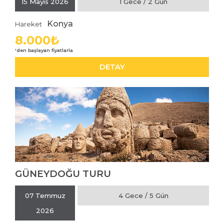
İNCELE
15 Mayıs 2026
1 Gece / 2 Gün
Konya
Hareket
8.000₺
DETAY
GÜNEYDOĞU TURU
İNCELE
07 Temmuz
4 Gece / 5 Gün
2026